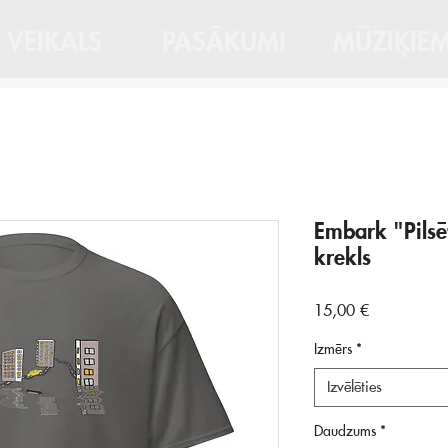
VEIKALS
PASĀKUMI
MŪZIĶIE
Embark "Pilsē
krekls
Cena
15,00 €
Izmērs
*
Izvēlēties
Daudzums
*