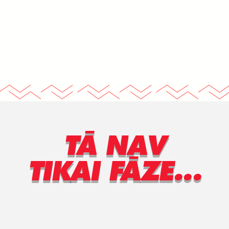
TĀ NAV
TIKAI FĀZE...