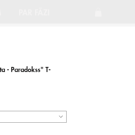
M
PAR FĀZI
ta - Paradokss" T-