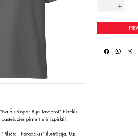
PIE
ā Šis Vispār Bija Jāsaprot" t-krekls.
 pasteidzies pirms tie ir izpirkti!
"Pilsēta - Paradokss" ilustrācija. Uz