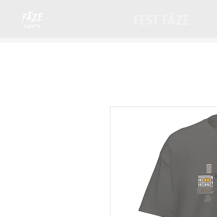
FEST FĀZE