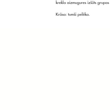
krekla aizmugures izšūts grupa
Krāsa: tumši pelēka.