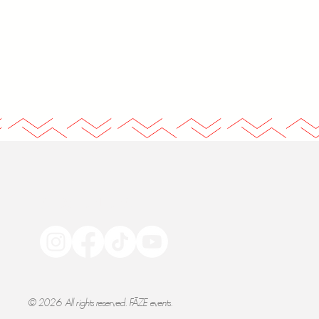
SEKO MUMS
©
2026
All rights reserved. FĀZE events.