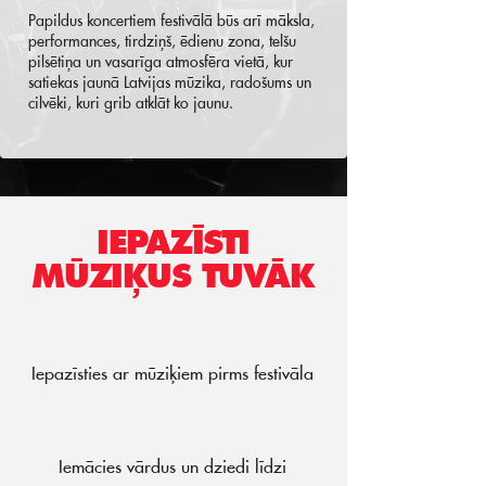
Papildus koncertiem festivālā būs arī māksla,
performances, tirdziņš, ēdienu zona, telšu
pilsētiņa un vasarīga atmosfēra vietā, kur
satiekas jaunā Latvijas mūzika, radošums un
cilvēki, kuri grib atklāt ko jaunu.
IEPAZĪSTI
MŪZIĶUS TUVĀK
Iepazīsties ar mūziķiem pirms festivāla
Iemācies vārdus un dziedi līdzi