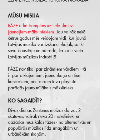
ZENTENES MUIŽĀ, TUKUMA NOVADĀ
MŪSU MISIJA
FĀZE ir kā tramplīns uz lielo skatuvi
jaunajiem māksliniekiem.
Jau vairāk nekā
četrus gadus mēs veidojam vidi, kur jaunā
Latvijas mūzika var izskanēt skaļāk, satikt
savu klausītāju un pierādīt, ka tai ir vieta
Latvijas mūzikas industrijā.
FĀZE nav tikai par zināmiem vārdiem - tā
ir par atklājumiem, jaunu skaņu un tiem
koncertiem, pēc kuriem tavā playlistē
parādās jauns mīļākais mākslinieks.
KO SAGAIDĪT?
Divas dienas Zentenes muižas dārzā, 2
skatuves, vairāk nekā 20 mākslinieki un
dažādas muzikālās fāzes - no alternatīvās un
populārās mūzikas līdz smagākām un
urbānākām skaņām.