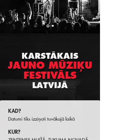
KARSTĀKAIS
JAUNO MŪZIĶU
FESTIVĀLS
LATVIJĀ
KAD?
Datumi tiks izziņoti tuvākajā laikā
KUR?