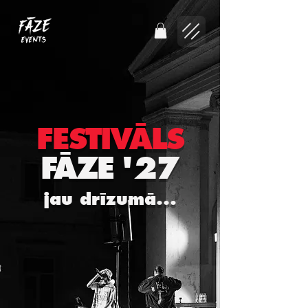
FESTIVĀLS
FĀZE
'27
jau drīzumā...