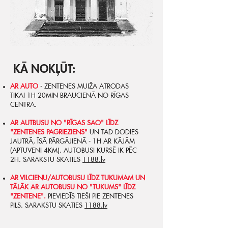
KĀ NOKĻŪT:
AR AUTO
- ZENTENES MUIŽA ATRODAS
TIKAI 1H 20MIN BRAUCIENĀ NO RĪGAS
CENTRA. ​
AR AUTBUSU NO "RĪGAS SAO" LĪDZ
"ZENTENES PAGRIEZIENS"
UN TAD DODIES
JAUTRĀ, ĪSĀ PĀRGĀJIENĀ - 1H AR KĀJĀM
(APTUVENI 4KM). AUTOBUSI KURSĒ IK PĒC
2H. SARAKSTU SKATIES
1188.lv
AR VILCIENU/AUTOBUSU LĪDZ TUKUMAM UN
TĀLĀK AR AUTOBUSU NO "TUKUMS" LĪDZ
"ZENTENE".
PIEVIEDĪS TIEŠI PIE ZENTENES
PILS. SARAKSTU SKATIES
1188.lv