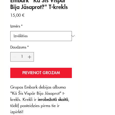
Embark "Kā Šis Vispār
Bija Jāsaprot?" T-krekls
Cena
15,00 €
Izmērs
*
Daudzums
*
PIEVIENOT GROZAM
Grupas Embark debijas albuma
"Kā Šis Vispār Bija Jāsaprot" t-
krekls. Krekli ir
ierobežotā skaitā
,
tādēļ pasteidzies pirms tie ir
izpirkti!