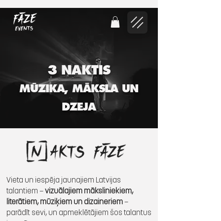
3 NAKTIS
MŪZIKA, MĀKSLA UN
DZEJA
Vieta un iespēja jaunajiem Latvijas
talantiem —
vizuālajiem māksliniekiem,
literātiem, mūziķiem un dizaineriem
—
parādīt sevi, un apmeklētājiem šos talantus