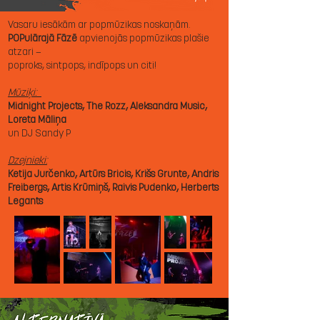
Vasaru iesākām ar popmūzikas noskaņām.
POPulārajā Fāzē
apvienojās popmūzikas plašie
atzari —
poproks, sintpops, indīpops un citi!
Mūziķi:
Midnight Projects, The Rozz, Aleksandra Music,
Loreta Māliņa
un DJ Sandy P
Dzejnieki:
Ketija Jurčenko, Artūrs Bricis, Krišs Grunte, Andris
Freibergs, Artis Krūmiņš, Raivis Pudenko, Herberts
Legants