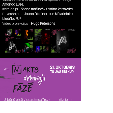
Amanda Lūse
,
Instalācija
"Piena mašīna"- Kristīne Petrovska
Dekorācijas -
Jauno Dizaineru un Mākslinieku
biedrība "U"
Video projekcijas -
Hugo Pētersons
21. OKTOBRIS
TU JAU ZINI KUR
Urbānā pilsētvides atmosfēra, kur nakti, sienas
un gurnus iekustināja reps, hip-hops un
elektroniskā mūzika.