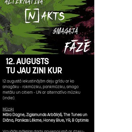
12. AUGUSTS
TU JAU ZINI KUR
12.augustā iekustinājām deju grīdu ar ko
smagāku - rokmūziku, pankmūziku, smago
metālu un citiem - UN ar alternatīvo mūziku
(indie).
Mūziķi
Māra Dagne, Zigismunds Arbāliņš, The Tunes un
Diāna, Panikas Lēkme, Honey Blue, YR, B Optimis
Vizuālās mākslas darbi apvienojumā ar dzeju-