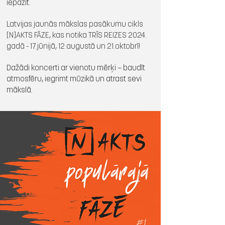
iepazīt.
Latvijas jaunās mākslas pasākumu cikls
[N]AKTS FĀZE, kas notika TRĪS REIZES 2024.
gadā - 17.jūnijā, 12.augustā un 21.oktobrī!
Dažādi koncerti ar vienotu mērķi — baudīt
atmosfēru, iegrimt mūzikā un atrast sevi
mākslā.