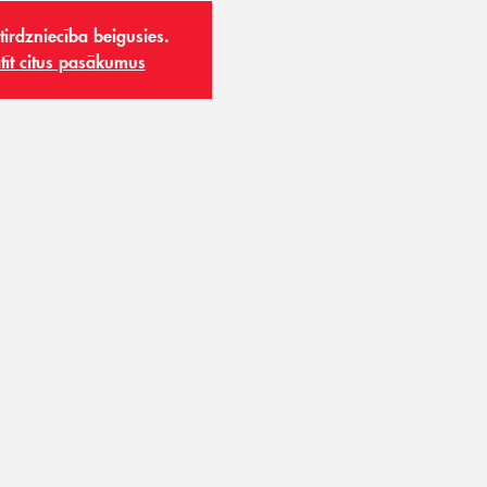
 tirdzniecība beigusies.
tīt citus pasākumus