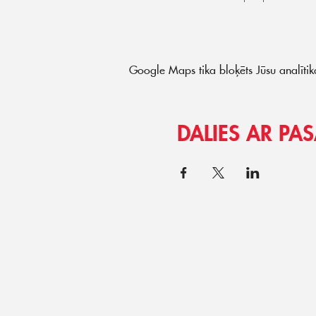
Google Maps tika bloķēts Jūsu analītika
DALIES AR P
Biedrība "FĀZE events"
Reģ.nr.:40008313580