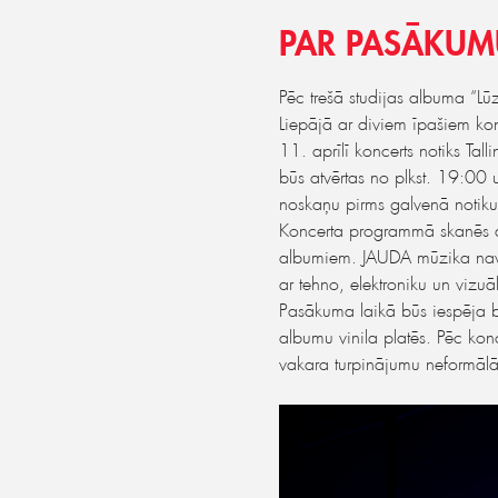
PAR PASĀKUM
Pēc trešā studijas albuma “L
Liepājā ar diviem īpašiem ko
11. aprīlī koncerts notiks Ta
būs atvērtas no plkst. 19:00 
noskaņu pirms galvenā notik
Koncerta programmā skanēs d
albumiem. JAUDA mūzika nav kl
ar tehno, elektroniku un vizuā
Pasākuma laikā būs iespēja ba
albumu vinila platēs. Pēc kon
vakara turpinājumu neformālā