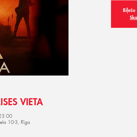
Biļešu
Ska
ISES VIETA
 23:00
iela 10-3, Rīga