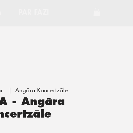
M
PAR FĀZI
r.
  |  
Angāra Koncertzāle
A - Angāra
ncertzāle