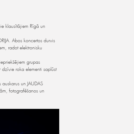
e klausītājiem Rīgā un 
ORIJA. Abos koncertos durvis 
em, radot elektronisku 
epriekšējiem grupas 
dzīvie roka elementi saplūst 
us auskarus un JAUDAS 
nām, fotografēšanos un 