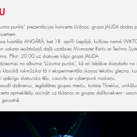
U
ūzuma punkts” prezentācijas koncerta Līvānos, grupa JAUDA dodas pi
ncertiem.
llinas kvartāla ANGĀRĀ, bet 18. aprīlī- Liepājā, kultūras namā WIKT
un vakara iesildošajā daļā uzstāsies Mixmaster Raitis ar Techno Syst
uma. Plkst. 20:00 uz skatuves kāps grupa JAUDA.
ziesmas no albuma “Lūzuma punkts”, kā arī labākie skaņdarbi no i
asiskā rokmūzika- tā ir eksperimentāla skaņas tekstūru glezna, kur 
li spēcīgu skatuvisko tēlu, caurvītu ar cyber-punk noskaņu.
udīt dzērienus, iegādāties grupas merču, tostarp T-kreklus, unikāl
certa apmeklētāji aicināti uz tikšanos ar grupas dalībniekiem - saru
 gaisotnē.