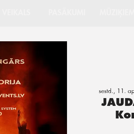
VEIKALS
PASĀKUMI
MŪZIĶIE
sestd., 11. ap
JAUD
Ko