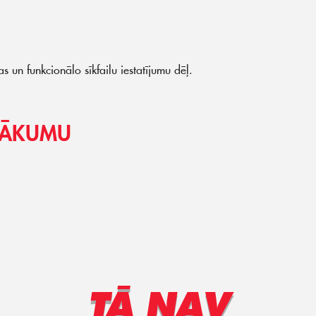
s un funkcionālo sīkfailu iestatījumu dēļ.
ASĀKUMU
TĀ NAV