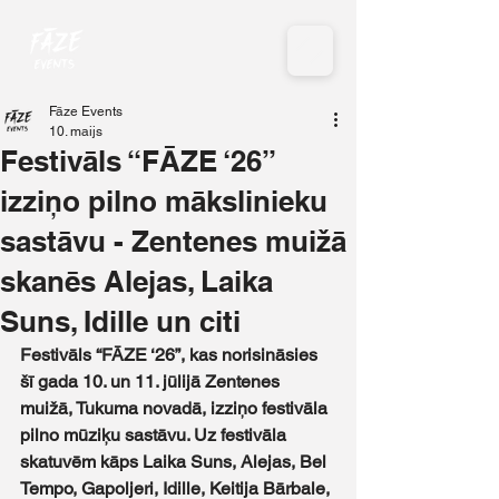
Fāze Events
10. maijs
Festivāls “FĀZE ‘26”
izziņo pilno mākslinieku
sastāvu - Zentenes muižā
skanēs Alejas, Laika
Suns, Idille un citi
Festivāls “FĀZE ‘26”, kas norisināsies 
šī gada 10. un 11. jūlijā Zentenes 
muižā, Tukuma novadā, izziņo festivāla 
pilno mūziķu sastāvu. Uz festivāla 
skatuvēm kāps Laika Suns, Alejas, Bel 
Tempo, Gapoljeri, Idille, Keitija Bārbale, 