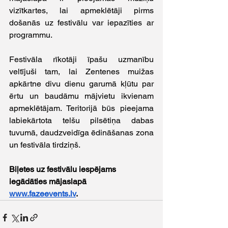
vizītkartes, lai apmeklētāji pirms 
došanās uz festivālu var iepazīties ar 
programmu.
Festivāla rīkotāji īpašu uzmanību 
veltījuši tam, lai Zentenes muižas 
apkārtne divu dienu garumā kļūtu par 
ērtu un baudāmu mājvietu ikvienam 
apmeklētājam. Teritorijā būs pieejama 
labiekārtota telšu pilsētiņa dabas 
tuvumā, daudzveidīga ēdināšanas zona 
un festivāla tirdziņš.
Biļetes uz festivālu iespējams 
iegādāties mājaslapā 
www.fazeevents.lv
.