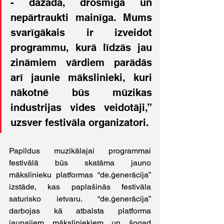
- dažāda, drosmīga un 
nepārtraukti mainīga. Mums 
svarīgākais ir izveidot 
programmu, kurā līdzās jau 
zināmiem vārdiem parādās 
arī jaunie mākslinieki, kuri 
nākotnē būs mūzikas 
industrijas vides veidotāji,” 
uzsver festivāla organizatori.
Papildus muzikālajai programmai 
festivālā būs skatāma jauno 
mākslinieku platformas “de.ģenerācija” 
izstāde, kas paplašinās festivāla 
saturisko ietvaru. “de.ģenerācija” 
darbojas kā atbalsta platforma 
jaunajiem māksliniekiem un šogad 