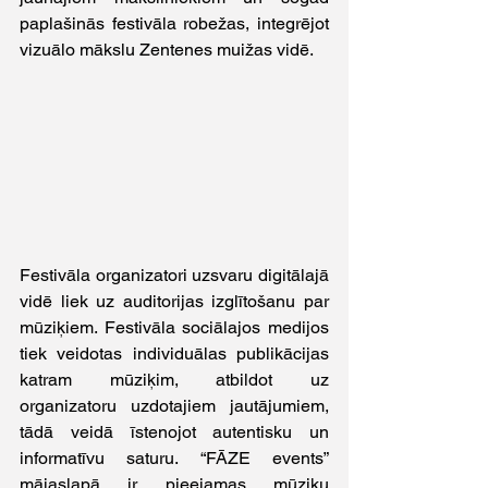
paplašinās festivāla robežas, integrējot 
vizuālo mākslu Zentenes muižas vidē. 
Festivāla organizatori uzsvaru digitālajā 
vidē liek uz auditorijas izglītošanu par 
mūziķiem. Festivāla sociālajos medijos 
tiek veidotas individuālas publikācijas 
katram mūziķim, atbildot uz 
organizatoru uzdotajiem jautājumiem, 
tādā veidā īstenojot autentisku un 
informatīvu saturu. “FĀZE events” 
mājaslapā ir pieejamas mūziķu 