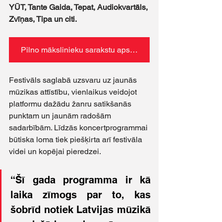
YŪT, Tante Gaida, Tepat, Audiokvartāls, 
Zvīņas, Tipa un citi.
Pilno mākslinieku sarakstu apskati šeit
Festivāls saglabā uzsvaru uz jaunās 
mūzikas attīstību, vienlaikus veidojot 
platformu dažādu žanru satikšanās 
punktam un jaunām radošām 
sadarbībām. Līdzās koncertprogrammai 
būtiska loma tiek piešķirta arī festivāla 
videi un kopējai pieredzei.
“Šī gada programma ir kā 
laika zīmogs par to, kas 
šobrīd notiek Latvijas mūzikā 